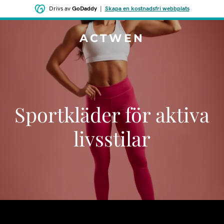
Drivs av
GoDaddy
|
Skapa en kostnadsfri webbplats
ACTWEN
Sportkläder för aktiva
livsstilar